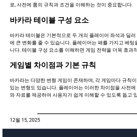
로, 사전에 룸의 규칙과 조건을 이해하는 것이 중요합니다.
바카라 테이블 구성 요소
바카라 테이블은 기본적으로 두 개의 플레이어 좌석과 딜러 
에 큰 변화를 줄 수 있습니다. 플레이어는 패를 가지고 베팅
니다. 테이블 구성 요소를 이해하면 게임 전략을 더욱 효과
게임별 차이점과 기본 규칙
바카라는 다양한 변형 게임이 존재하며, 각 게임마다 규칙이
있는 변형도 있습니다. 플레이어는 이러한 차이점을 사전에 
와 자료를 제공하여 사용자가 쉽게 이해할 수 있도록 돕고 
12월 15, 2025