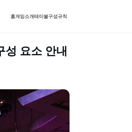
홈
게임소개
테이블구성
규칙
구성 요소 안내