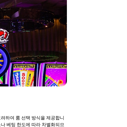
고려하여 룸 선택 방식을 제공합니
요소나 베팅 한도에 따라 차별화되므