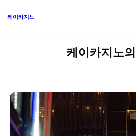
케이카지노
콘
텐
츠
케이카지노의 
로
바
로
가
기