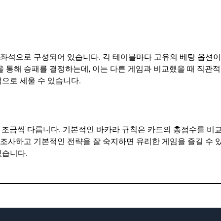
좌석으로 구성되어 있습니다. 각 테이블마다 고유의 베팅 옵션이 
을 통해 승패를 결정하는데, 이는 다른 게임과 비교했을 때 직관
적으로 세울 수 있습니다.
 조금씩 다릅니다. 기본적인 바카라 규칙은 카드의 총점수를 비
조사하고 기본적인 전략을 잘 숙지하면 유리한 게임을 즐길 수 
있습니다.