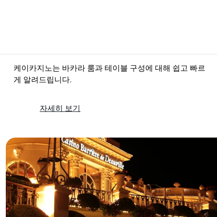
케이카지노는 바카라 룸과 테이블 구성에 대해 쉽고 빠르
게 알려드립니다.
자세히 보기