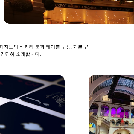
카지노의 바카라 룸과 테이블 구성, 기본 규
 간단히 소개합니다.