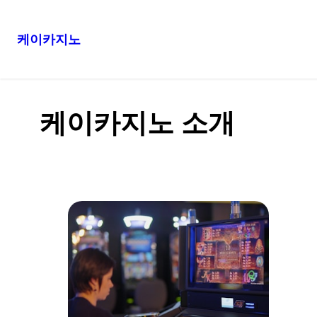
케이카지노
콘
텐
츠
케이카지노 소개
로
바
로
가
기