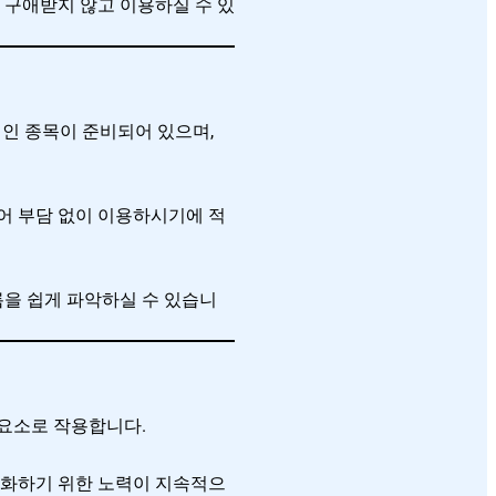
 구애받지 않고 이용하실 수 있
적인 종목이 준비되어 있으며,
어 부담 없이 이용하시기에 적
을 쉽게 파악하실 수 있습니
 요소로 작용합니다.
소화하기 위한 노력이 지속적으